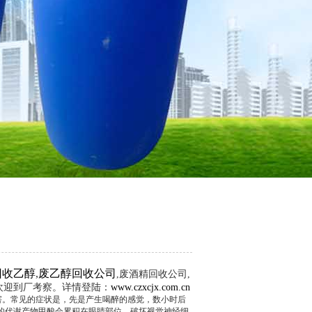
回收乙醇
,
废乙醇回收公司
,废酒精回收公司,
,欢迎到厂考察。详情登陆：
www.czxcjx.com.cn
害。常见的症状是，先是产生喝醉的感觉，数小时后
的代谢产物甲酸会累积在眼睛部位，破坏视觉神经细