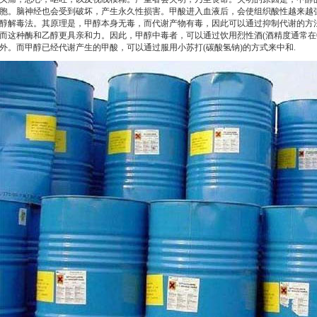
胞。脑神经也会受到破坏，产生永久性损害。甲酸进入血液后，会使组织酸性越来越
醇解毒法。其原理是，甲醇本身无毒，而代谢产物有毒，因此可以通过抑制代谢的方
而这种酶和乙醇更具亲和力。因此，甲醇中毒者，可以通过饮用烈性酒(酒精度通常在
外。而甲醇已经代谢产生的甲酸，可以通过服用小苏打(碳酸氢钠)的方式来中和.