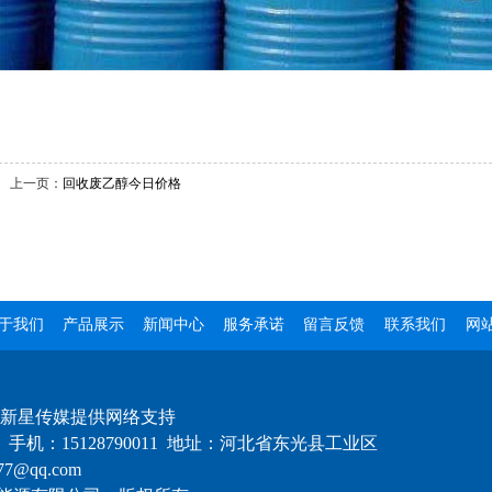
上一页：
回收废乙醇今日价格
于我们
产品展示
新闻中心
服务承诺
留言反馈
联系我们
网
新星传媒提供网络支持
手机：15128790011 地址：河北省东光县工业区
7@qq.com