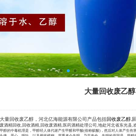
大量回收废乙醇
大量回收废乙醇，河北亿海能源有限公司产品包括
回收废乙醇
,
废酒精回收,回收酒精,回收废酒精,医药酒精处理公司,地处河北省东光县
甲醇的中毒机理是，甲醇经人体代谢产生甲醛和甲酸(俗称蚁酸)，然后对人体产生伤
头痛，恶心，呕吐，以及视线模糊。严重者会失明，乃至丧命。失明的原因是，甲醇