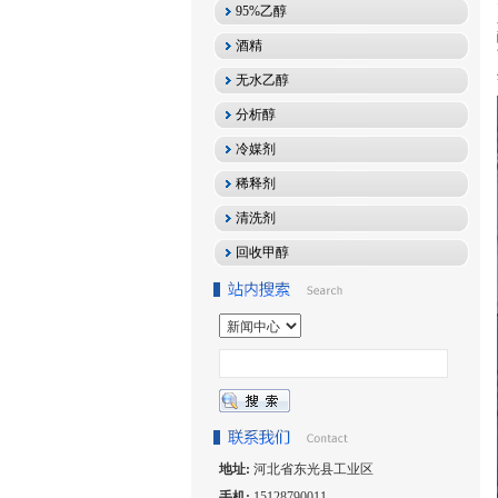
95%乙醇
酒精
无水乙醇
分析醇
冷媒剂
稀释剂
清洗剂
回收甲醇
地址:
河北省东光县工业区
手机:
15128790011