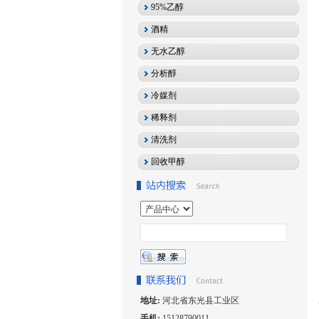
95%乙醇
酒精
无水乙醇
分析醇
冷媒剂
稀释剂
清洗剂
回收甲醇
地址:
河北省东光县工业区
手机:
15128790011