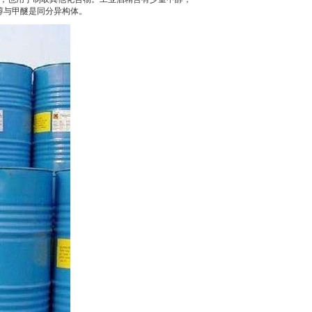
醇与甲醚是同分异构体。