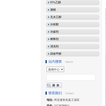
95%乙醇
酒精
无水乙醇
分析醇
冷媒剂
稀释剂
清洗剂
回收甲醇
地址:
河北省东光县工业区
手机:
15128790011