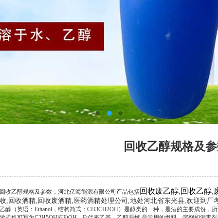
回收乙醇规格及参
回收废乙醇
,
回收乙醇
,
回收乙醇规格及参数，河北亿海能源有限公司产品包括
收,回收酒精,回收废酒精,医药酒精处理公司,地处河北省东光县,欢迎到
乙醇（英语：Ethanol，结构简式：CH3CH2OH）是醇类的一种，是酒的主要成
学式也可写为C2H5OH或EtOH，Et代表乙基。乙醇易燃,是常用的燃料、溶剂和